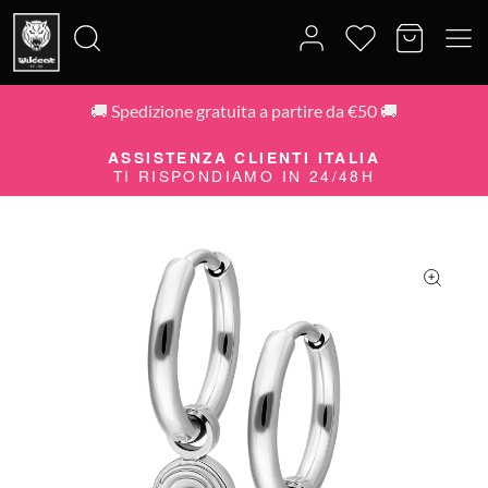
🚚 Spedizione gratuita a partire da €50 🚚
Cerca:
ASSISTENZA CLIENTI ITALIA
TI RISPONDIAMO IN 24/48H