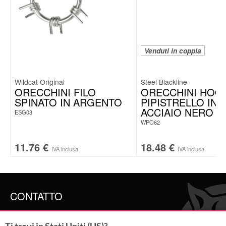
Venduti in coppia
Wildcat Original
Steel Blackline
ORECCHINI FILO
ORECCHINI HOO
SPINATO IN ARGENTO
PIPISTRELLO IN
ACCIAIO NERO
ESG03
WPO62
11.76
€
18.48
€
IVA inclusa
IVA inclusa
CONTATTO
SERVICE@WILDCAT.IT