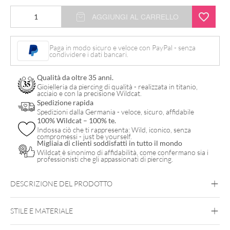
Mini
AGGIUNGI AL CARRELLO
Hoops
Lollipop
Paga in modo sicuro e veloce con PayPal - senza
condividere i dati bancari.
in
Acciaio
Qualità da oltre 35 anni.
quantità
Gioielleria da piercing di qualità - realizzata in titanio,
acciaio e con la precisione Wildcat.
Spedizione rapida
Spedizioni dalla Germania - veloce, sicuro, affidabile
100% Wildcat – 100% te.
Indossa ciò che ti rappresenta: Wild, iconico, senza
compromessi - just be yourself.
Migliaia di clienti soddisfatti in tutto il mondo
Wildcat è sinonimo di affidabilità, come confermano sia i
professionisti che gli appassionati di piercing.
DESCRIZIONE DEL PRODOTTO
STILE E MATERIALE
Steel Blackline
Steel Highline
Steel