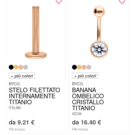
+ più colori
+ più colori
BYCG
BYCG
STELO FILETTATO
BANANA
INTERNAMENTE
OMBELICO
TITANIO
CRISTALLO
TITANIO
ITXLSM
XZCM
da
9.21
€
da
16.40
€
IVA inclusa
IVA inclusa