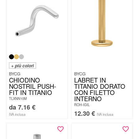
+ più colori
BYCG
BYCG
CHIODINO
LABRET IN
NOSTRIL PUSH-
TITANIO DORATO
FIT IN TITANIO
CON FILETTO
INTERNO
TLXNN10M
ROH-IGIL
da
7.16
€
12.30
€
IVA inclusa
IVA inclusa