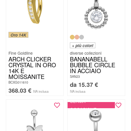
Oro 14K
+ più colori
Fine Goldline
ARCH CLICKER
BANANABELL
CRYSTAL IN ORO
BUBBLE CIRCLE
14K E
IN ACCIAIO
MOISSANITE
SAN23
BCXG011610
da
15.37
€
368.03
€
IVA inclusa
IVA inclusa
ULTIMA
OCCASIONE