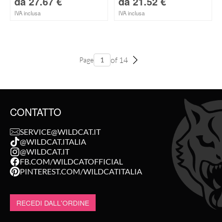
da
27.67
€
da
21.52
€
IVA inclusa
IVA inclusa
of 14
Page
CONTATTO
SERVICE@WILDCAT.IT
@WILDCAT.ITALIA
@WILDCAT.IT
FB.COM/WILDCATOFFICIAL
PINTEREST.COM/WILDCATITALIA
RECEDI DALL'ORDINE