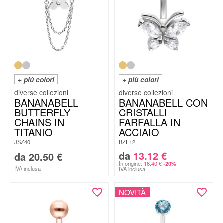
+ più colori
+ più colori
BANANABELL
BANANABELL CON
BUTTERFLY
CRISTALLI
CHAINS IN
FARFALLA IN
TITANIO
ACCIAIO
JSZ40
BZF12
da
13.12
€
da
20.50
€
In origine:
16.40
€
-20%
IVA inclusa
IVA inclusa
NOVITÀ