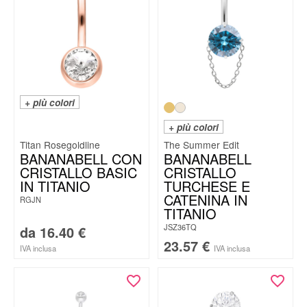
+ più colori
+ più colori
Titan Rosegoldline
The Summer Edit
BANANABELL CON
BANANABELL
CRISTALLO BASIC
CRISTALLO
IN TITANIO
TURCHESE E
CATENINA IN
RGJN
TITANIO
JSZ36TQ
da
16.40
€
23.57
€
IVA inclusa
IVA inclusa