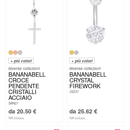
+ più colori
+ più colori
BANANABELL
BANANABELL
CROCE
CRYSTAL
PENDENTE
FIREWORK
CRISTALLI
JSZ37
ACCIAIO
SAN21
da
20.50
€
da
25.62
€
IVA inclusa
IVA inclusa