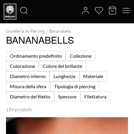
Gioielleria da Piercing
Bananabells
Cerca:
BANANABELLS
Ordinamento predefinito
Collezione
Colorazione
Colore del brillante
Diametro interno
Lunghezza
Materiale
Misura della sfera
Tipologia di piercing
Diametro del filetto
Spessore
Filettatura
159 prodotti