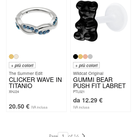
+ più colori
+ più colori
The Summer Edit
Wildcat Original
CLICKER WAVE IN
GUMMI BEAR
TITANIO
PUSH FIT LABRET
XHJ24
PTL021
da
12.29
€
20.50
€
IVA inclusa
IVA inclusa
of 16
Page