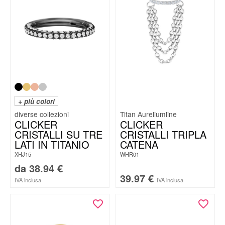
+ più colori
Titan Aureliumline
CLICKER
CLICKER
CRISTALLI SU TRE
CRISTALLI TRIPLA
LATI IN TITANIO
CATENA
XHJ15
WHR01
da
38.94
€
39.97
€
IVA inclusa
IVA inclusa