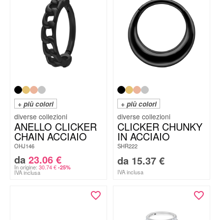
+ più colori
+ più colori
ANELLO CLICKER
CLICKER CHUNKY
CHAIN ACCIAIO
IN ACCIAIO
OHJ146
SHR222
da
23.06
€
da
15.37
€
In origine:
30.74
€
-25%
IVA inclusa
IVA inclusa