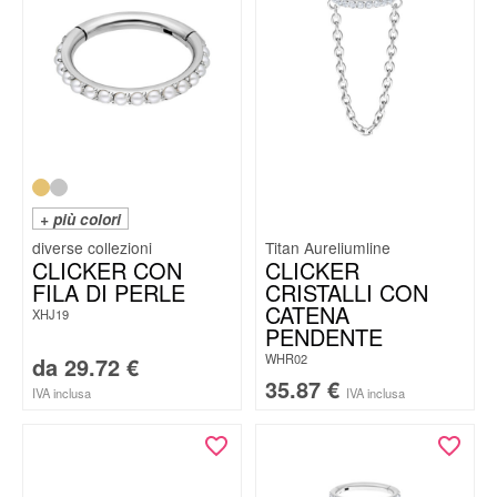
+ più colori
Titan Aureliumline
CLICKER CON
CLICKER
FILA DI PERLE
CRISTALLI CON
CATENA
XHJ19
PENDENTE
WHR02
da
29.72
€
35.87
€
IVA inclusa
IVA inclusa