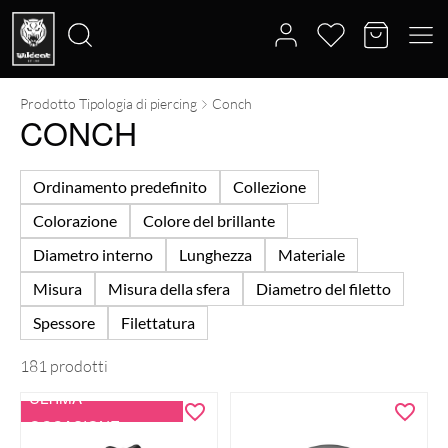
Prodotto Tipologia di piercing
Conch
Cerca:
CONCH
Ordinamento predefinito
Collezione
Colorazione
Colore del brillante
Diametro interno
Lunghezza
Materiale
Misura
Misura della sfera
Diametro del filetto
Spessore
Filettatura
181 prodotti
ULTIMA
OCCASIONE