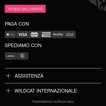
RECEDI DALL'ORDINE
PAGA CON
SPEDIAMO CON
ASSISTENZA
DOMANDE FREQUENTI
TERMINI E CONDIZIONI
PRIVACY POLICY
WILDCAT INTERNAZIONALE
PARTNERS CERTIFICATI
WILDCAT INTERNATIONAL
Impostazioni sulla privacy