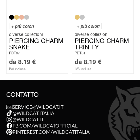
+ più colori
+ più colori
PIERCING CHARM
PIERCING CHARM
SNAKE
TRINITY
PDT07
PDT01
da
8.19
€
da
8.19
€
IVA inclusa
IVA inclusa
CONTATTO
SERVICE@WILDCAT.IT
@WILDCAT.ITALIA
@WILDCAT.IT
FB.COM/WILDCATOFFICIAL
PINTEREST.COM/WILDCATITALIA