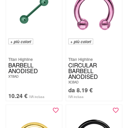
+ più colori
+ più colori
Titan Highline
Titan Highline
BARBELL
CIRCULAR
ANODISED
BARBELL
ANODISED
XTBAD
XCBAD
da
8.19
€
10.24
€
IVA inclusa
IVA inclusa