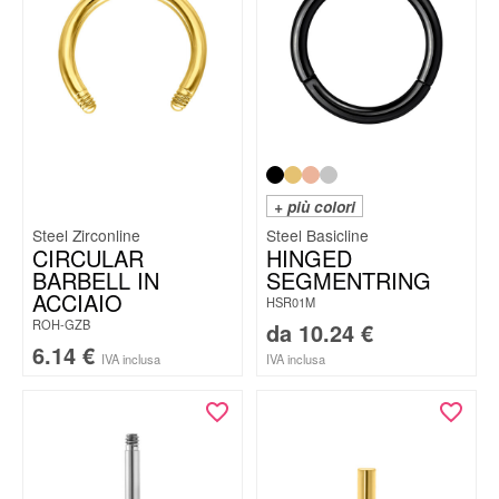
+ più colori
Steel Zirconline
Steel Basicline
CIRCULAR
HINGED
BARBELL IN
SEGMENTRING
ACCIAIO
HSR01M
ROH-GZB
da
10.24
€
6.14
€
IVA inclusa
IVA inclusa