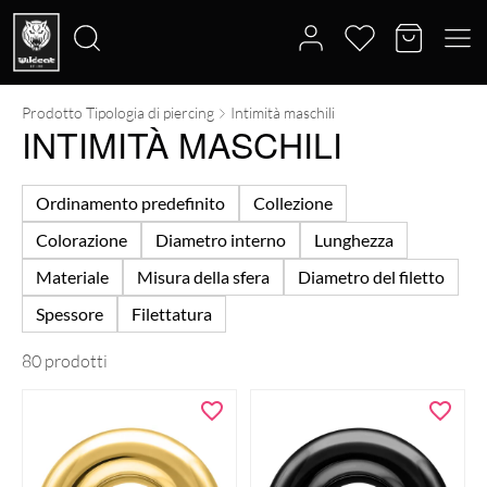
Prodotto Tipologia di piercing
Intimità maschili
Cerca:
INTIMITÀ MASCHILI
Ordinamento predefinito
Collezione
Colorazione
Diametro interno
Lunghezza
Materiale
Misura della sfera
Diametro del filetto
Spessore
Filettatura
80 prodotti