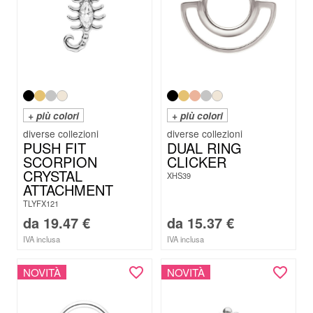
+ più colori
+ più colori
PUSH FIT
DUAL RING
SCORPION
CLICKER
CRYSTAL
XHS39
ATTACHMENT
TLYFX121
da
19.47
€
da
15.37
€
IVA inclusa
IVA inclusa
NOVITÀ
NOVITÀ