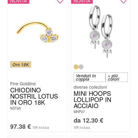
NOVITÀ
NOVITÀ
Oro 18K
Venduti in
+ più
coppia
colori
Fine Goldline
CHIODINO
MINI HOOPS
NOSTRIL LOTUS
LOLLIPOP IN
IN ORO 18K
ACCIAIO
NST65
MHP27
da
12.30
€
97.38
€
IVA inclusa
IVA inclusa