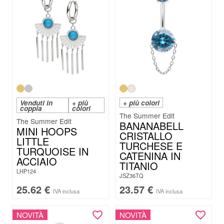
Venduti in
+ più
+ più colori
coppia
colori
The Summer Edit
The Summer Edit
BANANABELL
MINI HOOPS
CRISTALLO
LITTLE
TURCHESE E
TURQUOISE IN
CATENINA IN
ACCIAIO
TITANIO
LHP124
JSZ36TQ
25.62
€
23.57
€
IVA inclusa
IVA inclusa
NOVITÀ
NOVITÀ