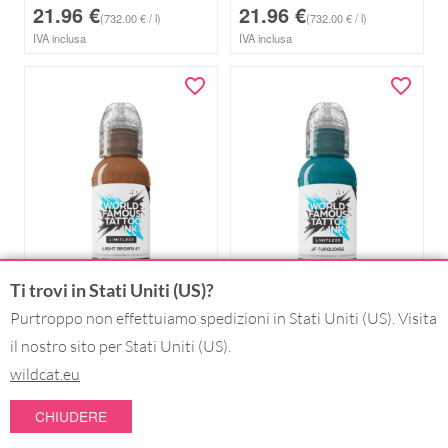
21.96
€
21.96
€
(732.00 € / l)
(732.00 € / l)
IVA inclusa
IVA inclusa
Ti trovi in Stati Uniti (US)?
Purtroppo non effettuiamo spedizioni in Stati Uniti (US). Visita
il nostro sito per Stati Uniti (US).
World Famous Ink
World Famous Ink
INCHIOSTRO
INCHIOSTRO
wildcat.eu
WORLD FAMOUS
WORLD FAMOUS
INK – LIGHT
INK – JF
CHIUDERE
BROWN 1 30ML
TURQUOISE 30ML