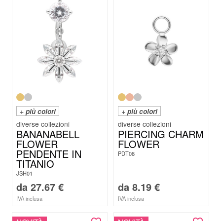
+ più colori
+ più colori
BANANABELL
PIERCING CHARM
FLOWER
FLOWER
PENDENTE IN
PDT08
TITANIO
JSH01
da
27.67
€
da
8.19
€
IVA inclusa
IVA inclusa