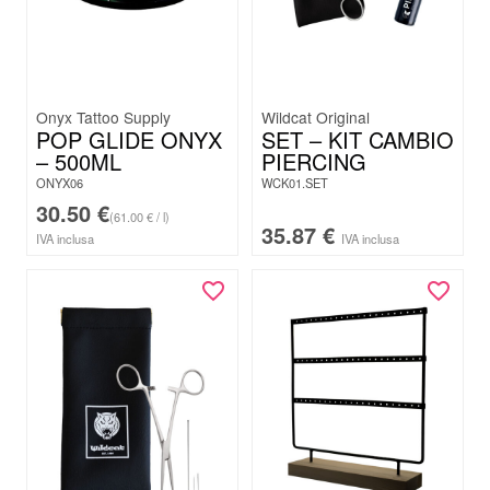
Onyx Tattoo Supply
Wildcat Original
POP GLIDE ONYX
SET – KIT CAMBIO
– 500ML
PIERCING
ONYX06
WCK01.SET
30.50
€
(61.00 € / l)
35.87
€
IVA inclusa
IVA inclusa