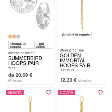
Venduti in coppia
Venduti in
+ più
coppia
colori
Steel Zirconline
GOLDEN
SUMMERBIRD
IMMORTAL
HOOPS PAIR
HOOPS PAIR
WPO310
LHP133GO
da
28.69
€
12.30
€
IVA inclusa
IVA inclusa
NOVITÀ
NOVITÀ