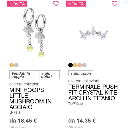
NOVITÀ
NOVITÀ
Venduti in
+ più
+ più colori
coppia
colori
TERMINALE PUSH
MINI HOOPS
FIT CRYSTAL KITE
LITTLE
ARCH IN TITANIO
MUSHROOM IN
TLYFX122
ACCIAIO
LHP118
da
18.45
€
da
14.35
€
IVA inclusa
IVA inclusa