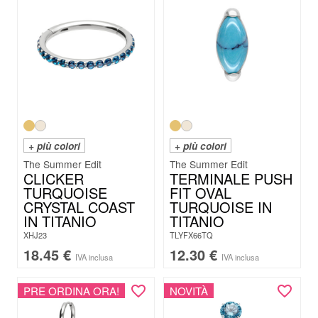
+ più colori
+ più colori
The Summer Edit
The Summer Edit
CLICKER
TERMINALE PUSH
TURQUOISE
FIT OVAL
CRYSTAL COAST
TURQUOISE IN
IN TITANIO
TITANIO
XHJ23
TLYFX66TQ
18.45
€
12.30
€
IVA inclusa
IVA inclusa
PRE ORDINA ORA!
NOVITÀ