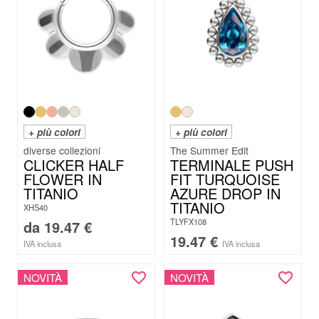
+ più colori
+ più colori
The Summer Edit
CLICKER HALF
TERMINALE PUSH
FLOWER IN
FIT TURQUOISE
TITANIO
AZURE DROP IN
TITANIO
XHS40
TLYFX108
da
19.47
€
19.47
€
IVA inclusa
IVA inclusa
NOVITÀ
NOVITÀ