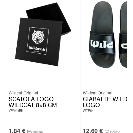
Wildcat Original
Wildcat Original
SCATOLA LOGO
CIABATTE WILDC
WILDCAT 8×8 CM
LOGO
VEM04BK
WTP54
1.84
€
12.60
€
IVA inclusa
IVA inclusa