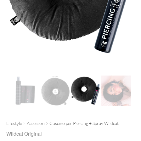
Lifestyle
Accessori
Cuscino per Piercing + Spray Wildcat
Wildcat Original