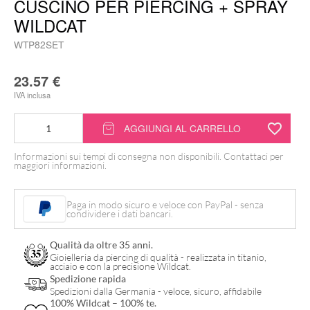
CUSCINO PER PIERCING + SPRAY
WILDCAT
WTP82SET
23.57
€
IVA inclusa
Cuscino
AGGIUNGI AL CARRELLO
per
Informazioni sui tempi di consegna non disponibili. Contattaci per
Piercing
maggiori informazioni.
+
Spray
Paga in modo sicuro e veloce con PayPal - senza
condividere i dati bancari.
Wildcat
quantità
Qualità da oltre 35 anni.
Gioielleria da piercing di qualità - realizzata in titanio,
acciaio e con la precisione Wildcat.
Spedizione rapida
Spedizioni dalla Germania - veloce, sicuro, affidabile
100% Wildcat – 100% te.