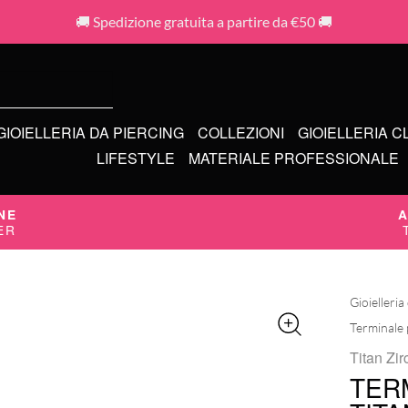
🚚 Spedizione gratuita a partire da €50 🚚
GIOIELLERIA DA PIERCING
COLLEZIONI
GIOIELLERIA C
LIFESTYLE
MATERIALE PROFESSIONALE
NE
A
ER
Gioielleria
Terminale p
Titan Zir
TER