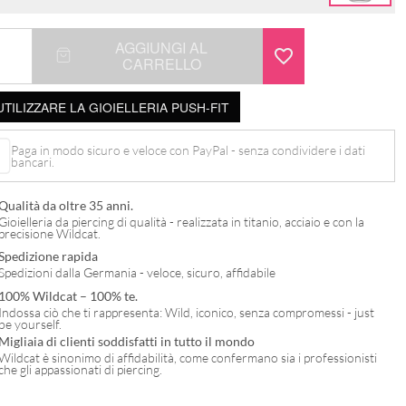
AGGIUNGI AL
CARRELLO
TILIZZARE LA GIOIELLERIA PUSH-FIT
Paga in modo sicuro e veloce con PayPal - senza condividere i dati
bancari.
Qualità da oltre 35 anni.
Gioielleria da piercing di qualità - realizzata in titanio, acciaio e con la
precisione Wildcat.
Spedizione rapida
Spedizioni dalla Germania - veloce, sicuro, affidabile
100% Wildcat – 100% te.
Indossa ciò che ti rappresenta: Wild, iconico, senza compromessi - just
be yourself.
Migliaia di clienti soddisfatti in tutto il mondo
Wildcat è sinonimo di affidabilità, come confermano sia i professionisti
che gli appassionati di piercing.