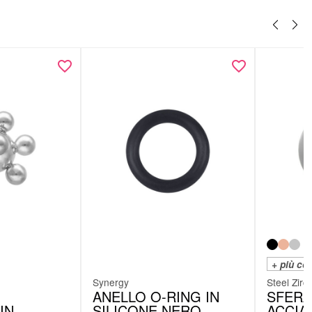
+ più col
Synergy
Steel Zirco
ANELLO O-RING IN
SFERA
IN
SILICONE NERO
ACCIA