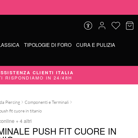
LASSICA
TIPOLOGIE DI FORO
CURA E PULIZIA
SSISTENZA CLIENTI ITALIA
TI RISPONDIAMO IN 24/48H
 da Piercing
Componenti e Terminali
ush fit cuore in titanio
conline
+ 4 altri
MINALE PUSH FIT CUORE IN