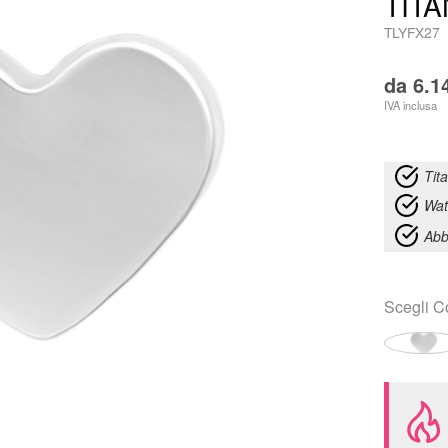
TITA
TLYFX27
da
6.1
IVA inclusa
Tit
Wat
Abb
Scegli
C