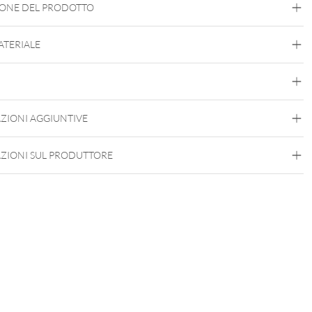
IONE DEL PRODOTTO
MATERIALE
Conch
Flat
Helix
Lobe
Tragus
Nostril
Labret
Medusa
Titan Aureliumline
Titan Blackline
Titan Highline
Titan
Roseline
Titan Zirconline
Titanio di Grado 23
ZIONI AGGIUNTIVE
Argento
Nero
Oro
Oro rosa
Weißgold
ZIONI SUL PRODUTTORE
Push Fit