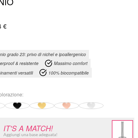
NIO
4
€
anio grado 23: privo di nichel e ipoallergenico
erproof & resistente
Massimo comfort
inamenti versatili
100% biocompatibile
olorazione
:
IT'S A MATCH!
Aggiungi una base adeguata!