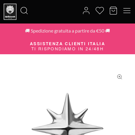
🚚 Spedizione gratuita a partire da €50 🚚
Cerca:
ASSISTENZA CLIENTI ITALIA
TI RISPONDIAMO IN 24/48H