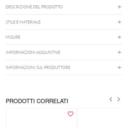
DESCRIZIONE DEL PRODOTTO
STILE E MATERIALE
Conch
Flat
Helix
Tragus
Labret
Medusa
MISURE
Titan Aureliumline
Titan Blackline
Titan
Highline
Titan Roseline
Titan Zirconline
INFORMAZIONI AGGIUNTIVE
Titanio di Grado 23
Argento
Nero
Oro
Oro rosa
Weißgold
INFORMAZIONI SUL PRODUTTORE
Push Fit
PRODOTTI CORRELATI