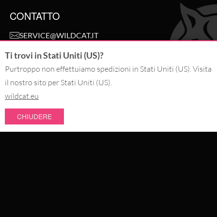
CONTATTO
SERVICE@WILDCAT.IT
@WILDCAT.ITALIA
Ti trovi in Stati Uniti (US)?
@WILDCAT.IT
FB.COM/WILDCATOFFICIAL
Purtroppo non effettuiamo spedizioni in Stati Uniti (US). Visita
PINTEREST.COM/WILDCATITALIA
il nostro sito per Stati Uniti (US).
wildcat.eu
RECEDI DALL'ORDINE
CHIUDERE
PAGA CON
NOVITÀ
SCONTI
SPEDIAMO CON
I PIÙ VENDUTI
GIOIELLERIA DA PIERCING