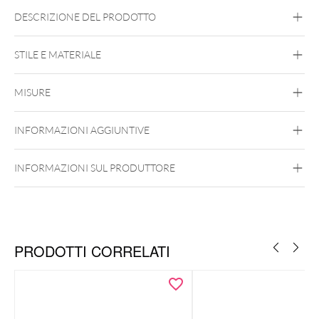
DESCRIZIONE DEL PRODOTTO
STILE E MATERIALE
Conch
Flat
Helix
Tragus
Labret
Medusa
MISURE
Titan Aureliumline
Titan Blackline
Titan
Highline
Titan Roseline
Titan Zirconline
INFORMAZIONI AGGIUNTIVE
Titanio di Grado 23
Push Fit
Argento
Nero
Oro
Oro rosa
Weißgold
INFORMAZIONI SUL PRODUTTORE
PRODOTTI CORRELATI