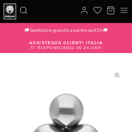
🚚 Spedizione gratuita a partire da €50 🚚
Cerca:
-10% SUL PROSSIMO ORDINE
ISCRIVITI ALLA NEWSLETTER