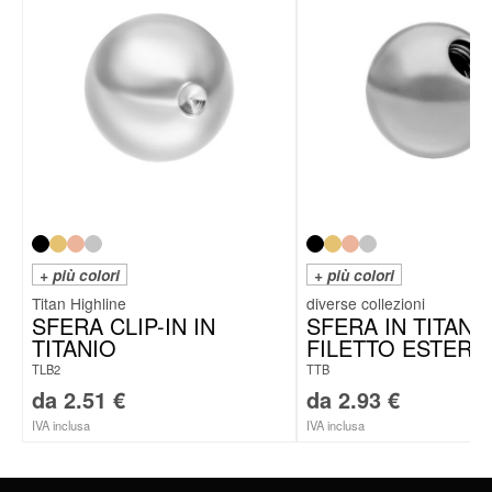
+ più colori
+ più colori
Titan Highline
SFERA CLIP-IN IN
SFERA IN TITANI
TITANIO
FILETTO ESTERN
TLB2
TTB
da
2.51
€
da
2.93
€
IVA inclusa
IVA inclusa