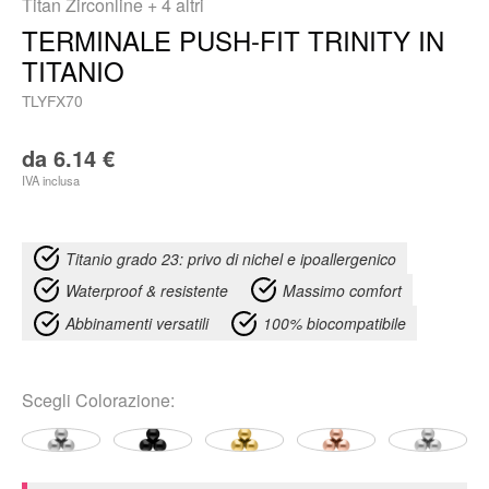
Titan Zirconline
+ 4 altri
TERMINALE PUSH-FIT TRINITY IN
TITANIO
TLYFX70
da
6.14
€
IVA inclusa
Titanio grado 23: privo di nichel e ipoallergenico
Waterproof & resistente
Massimo comfort
Abbinamenti versatili
100% biocompatibile
Scegli
Colorazione
: