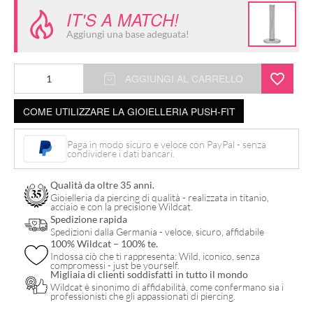
IT'S A MATCH!
Aggiungi una base adeguata!
Terminale
AGGIUNGI AL CARRELLO
Push-
COME UTILIZZARE LA GIOIELLERIA PUSH-FIT
Fit
Trinity
Paga in modo sicuro e veloce con PayPal - senza
in
condividere i dati bancari.
Titanio
Qualità da oltre 35 anni.
quantità
Gioielleria da piercing di qualità - realizzata in titanio,
acciaio e con la precisione Wildcat.
Spedizione rapida
Spedizioni dalla Germania - veloce, sicuro, affidabile
100% Wildcat – 100% te.
Indossa ciò che ti rappresenta: Wild, iconico, senza
compromessi - just be yourself.
Migliaia di clienti soddisfatti in tutto il mondo
Wildcat è sinonimo di affidabilità, come confermano sia i
professionisti che gli appassionati di piercing.