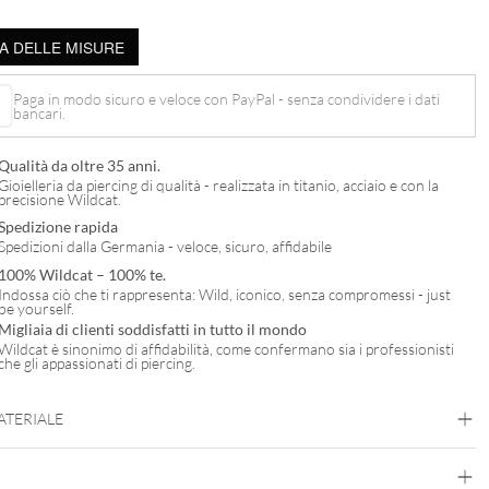
A DELLE MISURE
Paga in modo sicuro e veloce con PayPal - senza condividere i dati
bancari.
Qualità da oltre 35 anni.
Gioielleria da piercing di qualità - realizzata in titanio, acciaio e con la
precisione Wildcat.
Spedizione rapida
Spedizioni dalla Germania - veloce, sicuro, affidabile
100% Wildcat – 100% te.
Indossa ciò che ti rappresenta: Wild, iconico, senza compromessi - just
be yourself.
Migliaia di clienti soddisfatti in tutto il mondo
Wildcat è sinonimo di affidabilità, come confermano sia i professionisti
che gli appassionati di piercing.
MATERIALE
Fine Goldline
Oro 585