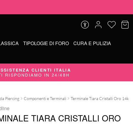
LASSICA
TIPOLOGIE DI FORO
CURA E PULIZIA
SSISTENZA CLIENTI ITALIA
TI RISPONDIAMO IN 24/48H
 da Piercing
Componenti e Terminali
Terminale Tiara Cristalli Oro 14k
dline
MINALE TIARA CRISTALLI ORO