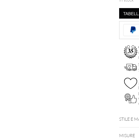
Oro
TABELL
14k
quantità
STILE E 
MISURE