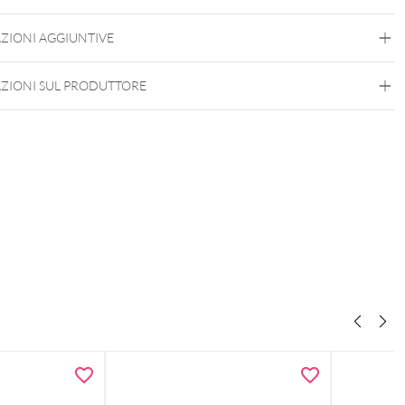
Oro
ZIONI AGGIUNTIVE
Orecchio
Filettatura esterna
ZIONI SUL PRODUTTORE