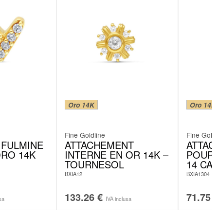
Oro 14K
Oro 14K
Fine Goldline
Fine Goldl
 FULMINE
ATTACHEMENT
ATTAC
ORO 14K
INTERNE EN OR 14K –
POUR 
TOURNESOL
14 CA
BXIA12
BXIA1304
133.26
€
71.75
sa
IVA inclusa