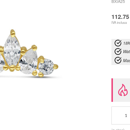
BXIA25
112.7
IVA inclusa
18K
Wat
Mas
Terminale
Tiara
Cristalli
In stock