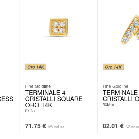
Oro 14K
Oro 14K
Fine Goldline
Fine Goldline
TERMINALE 4
TERMINALE
CESS
CRISTALLI SQUARE
CRISTALLI 
ORO 14K
BXIA18
BXIA06
71.75
€
82.01
€
IVA inclusa
IVA inclu