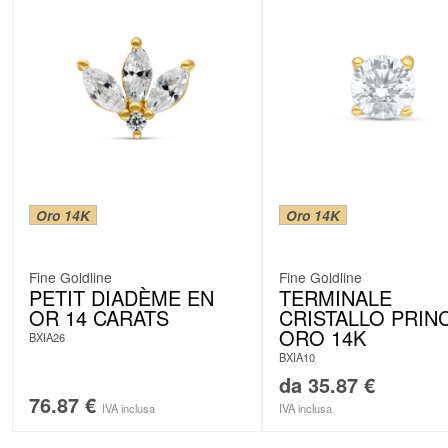
Oro 14K
Oro 14K
Fine Goldline
Fine Goldline
PETIT DIADÈME EN
TERMINALE
OR 14 CARATS
CRISTALLO PRIN
ORO 14K
BXIA26
BXIA10
da
35.87
€
76.87
€
IVA inclusa
IVA inclusa