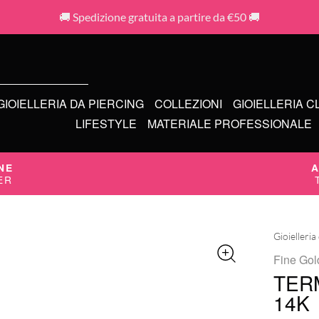
🚚 Spedizione gratuita a partire da €50 🚚
GIOIELLERIA DA PIERCING
COLLEZIONI
GIOIELLERIA C
LIFESTYLE
MATERIALE PROFESSIONALE
NE
A
ER
Gioielleria
Fine Gol
TER
14K