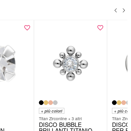
+ più colori
+ più col
Titan Zirconline + 3 altri
Titan Zirco
DISCO BUBBLE
DISCO 
IN
BRILLANTI TITANIO
PER F