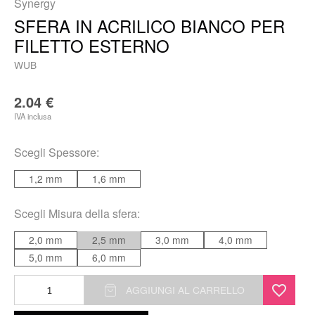
Synergy
SFERA IN ACRILICO BIANCO PER
FILETTO ESTERNO
WUB
2.04
€
IVA inclusa
Scegli
Spessore
:
1,2 mm
1,6 mm
Scegli
Misura della sfera
:
2,0 mm
2,5 mm
3,0 mm
4,0 mm
5,0 mm
6,0 mm
Sfera
AGGIUNGI AL CARRELLO
in