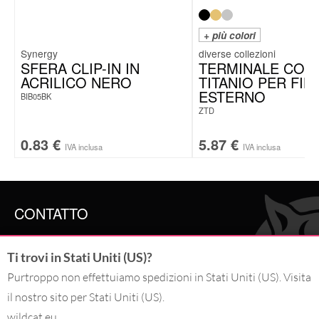
+ più colori
Synergy
SFERA CLIP-IN IN
TERMINALE CONO
ACRILICO NERO
TITANIO PER FIL
ESTERNO
BIB05BK
ZTD
0.83
€
5.87
€
IVA inclusa
IVA inclusa
CONTATTO
SERVICE@WILDCAT.IT
Ti trovi in Stati Uniti (US)?
@WILDCAT.ITALIA
@WILDCAT.IT
Purtroppo non effettuiamo spedizioni in Stati Uniti (US). Visita
FB.COM/WILDCATOFFICIAL
il nostro sito per Stati Uniti (US).
PINTEREST.COM/WILDCATITALIA
wildcat.eu