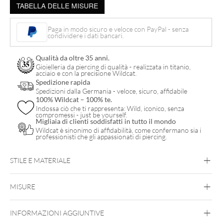
TABELLA DELLE MISURE
acrilico
bianco
Paga in modo sicuro e veloce con PayPal - senza
per
condividere i dati bancari.
filetto
Qualità da oltre 35 anni.
esterno
Gioielleria da piercing di qualità - realizzata in titanio,
acciaio e con la precisione Wildcat.
quantità
Spedizione rapida
Spedizioni dalla Germania - veloce, sicuro, affidabile
100% Wildcat – 100% te.
Indossa ciò che ti rappresenta: Wild, iconico, senza
compromessi - just be yourself.
Migliaia di clienti soddisfatti in tutto il mondo
Wildcat è sinonimo di affidabilità, come confermano sia i
professionisti che gli appassionati di piercing.
STILE E MATERIALE
Synergy
MISURE
Acrilico
INFORMAZIONI AGGIUNTIVE