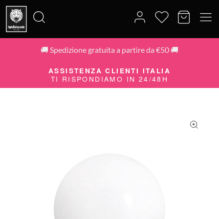
🚚 Spedizione gratuita a partire da €50 🚚
Cerca:
ASSISTENZA CLIENTI ITALIA
TI RISPONDIAMO IN 24/48H