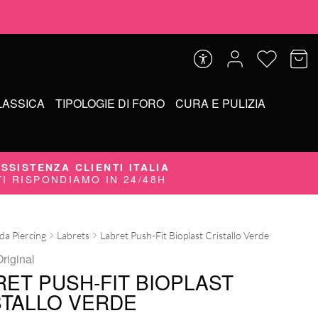
LASSICA
TIPOLOGIE DI FORO
CURA E PULIZIA
SSISTENZA CLIENTI ITALIA
TI RISPONDIAMO IN 24/48H
 da Piercing
Labrets
Labret Push-Fit Bioplast Cristallo Verde
riginal
RET PUSH-FIT BIOPLAST
STALLO VERDE