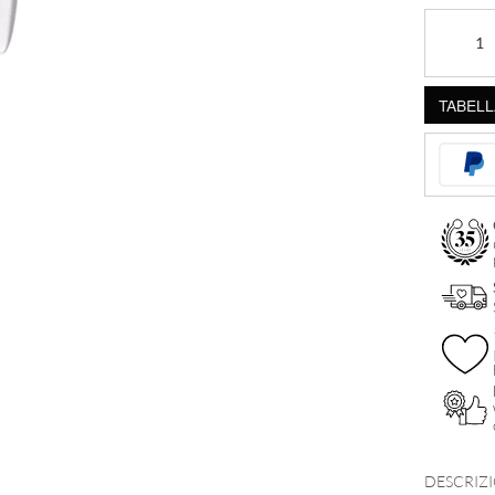
Labret
Push-
Fit
TABELL
Bioplast
Cristallo
Verde
quantità
DESCRIZ