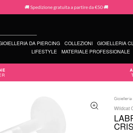
🚚 Spedizione gratuita a partire da €50 🚚
GIOIELLERIA DA PIERCING
COLLEZIONI
GIOIELLERIA C
LIFESTYLE
MATERIALE PROFESSIONALE
NE
A
ER
Gioielleria
Wildcat O
LAB
CRI