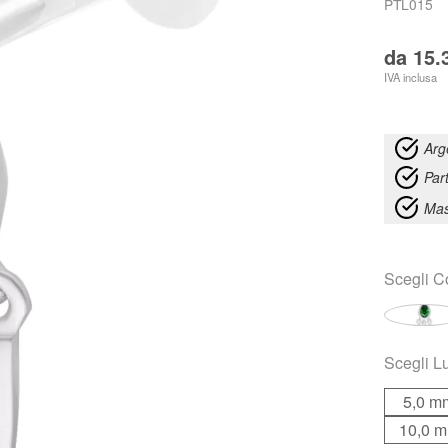
PTL015
da
15.
IVA inclusa
Arg
Par
Mas
Scegli
C
Scegli
L
5,0 m
10,0 