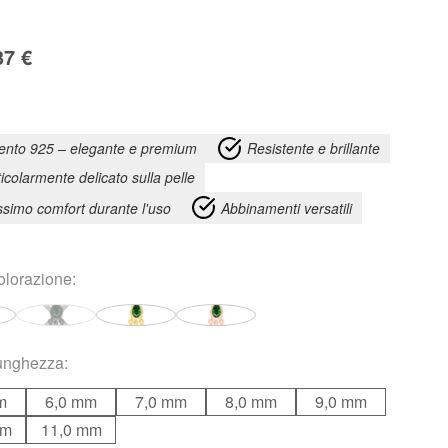
37
€
ento 925 – elegante e premium
Resistente e brillante
ticolarmente delicato sulla pelle
simo comfort durante l'uso
Abbinamenti versatili
olorazione
:
unghezza
:
m
6,0 mm
7,0 mm
8,0 mm
9,0 mm
mm
11,0 mm