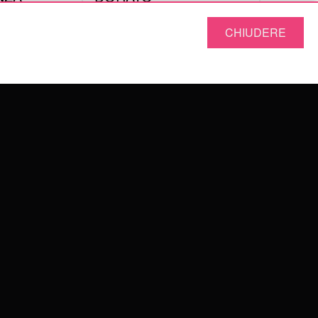
GLJ
CHIUDERE
12.60
€
12.60
IVA inclusa
ASSISTENZA
DOMANDE FREQUENTI
TERMINI E CONDIZIONI
PRIVACY POLICY
PARTNERS CERTIFICATI
WILDCAT GREAT BRITAIN
WILDCAT IRELAND