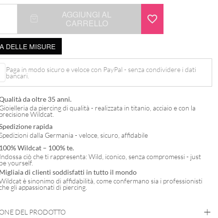
AGGIUNGI AL
CARRELLO
A DELLE MISURE
Paga in modo sicuro e veloce con PayPal - senza condividere i dati
bancari.
Qualità da oltre 35 anni.
Gioielleria da piercing di qualità - realizzata in titanio, acciaio e con la
precisione Wildcat.
Spedizione rapida
Spedizioni dalla Germania - veloce, sicuro, affidabile
100% Wildcat – 100% te.
Indossa ciò che ti rappresenta: Wild, iconico, senza compromessi - just
be yourself.
Migliaia di clienti soddisfatti in tutto il mondo
Wildcat è sinonimo di affidabilità, come confermano sia i professionisti
che gli appassionati di piercing.
IONE DEL PRODOTTO