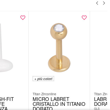
+ più colori
Titan Zirconline
Titan Zirc
H-FIT
MICRO LABRET
LABRE
FE
CRISTALLO IN TITANIO
DORA
NZA
DORATO
GLS