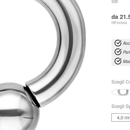
SIB
da
21.
IVA inclusa
Acc
Par
Mas
Scegli
C
Scegli
S
4,0 m