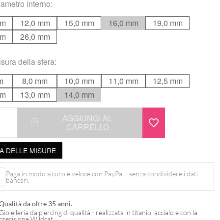
ametro interno
:
mm
12,0 mm
15,0 mm
16,0 mm
19,0 mm
mm
26,0 mm
sura della sfera
:
m
8,0 mm
10,0 mm
11,0 mm
12,5 mm
mm
13,0 mm
14,0 mm
AGGIUNGI AL
CARRELLO
A DELLE MISURE
Paga in modo sicuro e veloce con PayPal - senza condividere i dati
bancari.
Qualità da oltre 35 anni.
Gioielleria da piercing di qualità - realizzata in titanio, acciaio e con la
precisione Wildcat.