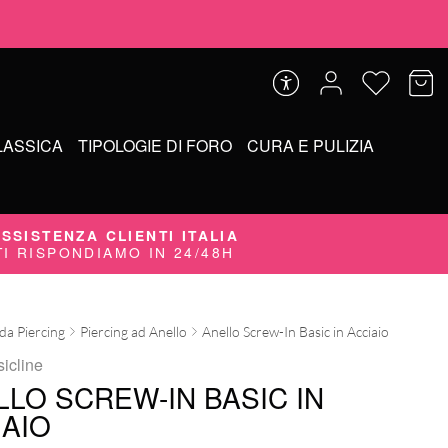
LASSICA
TIPOLOGIE DI FORO
CURA E PULIZIA
SSISTENZA CLIENTI ITALIA
TI RISPONDIAMO IN 24/48H
 da Piercing
Piercing ad Anello
Anello Screw-In Basic in Acciaio
sicline
LLO SCREW-IN BASIC IN
IAIO