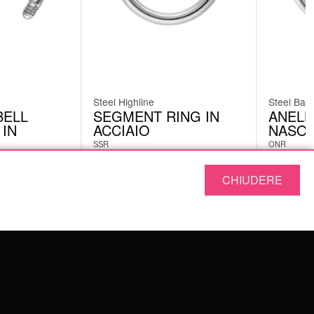
Steel Highline
Steel Basi
BELL
SEGMENT RING IN
ANELL
 IN
ACCIAIO
NASO 
SSR
ONR
da
6.71
€
CHIUDERE
4.19
€
IVA inclusa
ASSISTENZA
DOMANDE FREQUENTI
TERMINI E CONDIZIONI