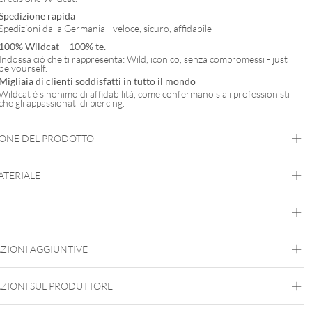
Spedizione rapida
Spedizioni dalla Germania - veloce, sicuro, affidabile
100% Wildcat – 100% te.
Indossa ciò che ti rappresenta: Wild, iconico, senza compromessi - just
be yourself.
Migliaia di clienti soddisfatti in tutto il mondo
Wildcat è sinonimo di affidabilità, come confermano sia i professionisti
che gli appassionati di piercing.
IONE DEL PRODOTTO
MATERIALE
Steel Basicline
Acciaio Chirurgico 316L
Argento
Nero
Oro
ZIONI AGGIUNTIVE
Filetto Interno
ZIONI SUL PRODUTTORE