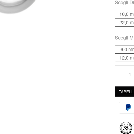
Scegli
Di
10,0 
22,0 
Scegli
Mi
6,0 m
12,0 
Anello
Screw-
In
TABELL
Basic
in
Acciaio
quantità