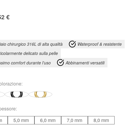
52
€
iaio chirurgico 316L di alta qualità
Waterproof & resistente
ticolarmente delicato sulla pelle
simo comfort durante l'uso
Abbinamenti versatili
olorazione
:
pessore
:
m
5,0 mm
6,0 mm
7,0 mm
8,0 mm