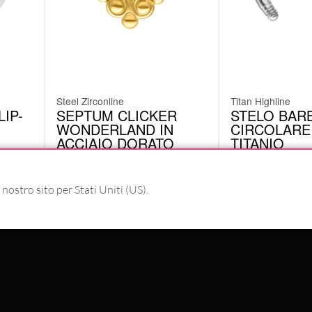
Steel Zirconline
Titan Highline
IP-
SEPTUM CLICKER
STELO BAR
WONDERLAND IN
CIRCOLARE
ACCIAIO DORATO
TITANIO
XHR34
TCT
6.92
€
In origine:
9.23
€
5.03
€
-25%
 nostro sito per Stati Uniti (US).
IVA inclusa
IVA inclusa
PAGA CON