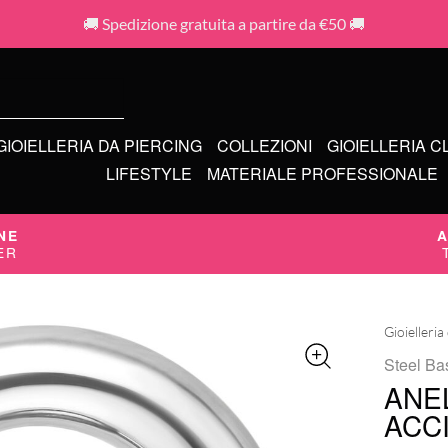
🚚 Spedizione gratuita a partire da €50 🚚
GIOIELLERIA DA PIERCING
COLLEZIONI
GIOIELLERIA C
LIFESTYLE
MATERIALE PROFESSIONALE
NE
A
ER
Gioielleria
Steel Ba
ANE
ACC