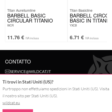
Titan Aureliumline
Titan Basicline
BARBELL BASIC
BARBELL CIRCO
CIRCULAR TITANIO
BASIC IN TITANIO
WCR
YXCB
11.76
€
6.71
€
IVA inclusa
IVA inclusa
CONTATTO
SERVICE@WILDCAT.IT
@WILDCAT.ITALIA
Ti trovi in Stati Uniti (US)?
@WILDCAT.IT
FB.COM/WILDCATOFFICIAL
Purtroppo non effettuiamo spedizioni in Stati Uniti (US). Visita
PINTEREST.COM/WILDCATITALIA
il nostro sito per Stati Uniti (US).
wildcat.eu
RECEDI DALL'ORDINE