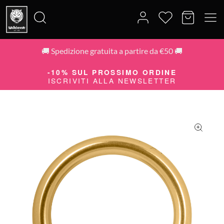
🚚 Spedizione gratuita a partire da €50 🚚
Cerca:
-10% SUL PROSSIMO ORDINE
ISCRIVITI ALLA NEWSLETTER