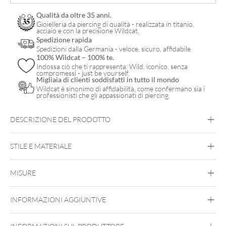
quantità
Qualità da oltre 35 anni.
Gioielleria da piercing di qualità - realizzata in titanio,
acciaio e con la precisione Wildcat.
Spedizione rapida
Spedizioni dalla Germania - veloce, sicuro, affidabile
100% Wildcat – 100% te.
Indossa ciò che ti rappresenta: Wild, iconico, senza
compromessi - just be yourself.
Migliaia di clienti soddisfatti in tutto il mondo
Wildcat è sinonimo di affidabilità, come confermano sia i
professionisti che gli appassionati di piercing.
DESCRIZIONE DEL PRODOTTO
STILE E MATERIALE
Tragus
MISURE
Titan Basicline
Titanio di Grado 23
INFORMAZIONI AGGIUNTIVE
Oro
Oro rosa
Filettatura esterna