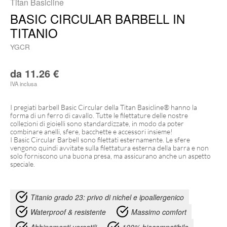
Titan Basicline
BASIC CIRCULAR BARBELL IN
TITANIO
YGCR
da
11.26
€
IVA inclusa
I pregiati barbell Basic Circular della Titan Basicline® hanno la
forma di un ferro di cavallo. Tutte le filettature delle nostre
collezioni di gioielli sono standardizzate, in modo da poter
combinare anelli, sfere, bacchette e accessori insieme!
I Basic Circular Barbell sono filettati esternamente. Le sfere
vengono quindi avvitate sulla filettatura esterna della barra e non
solo forniscono una buona presa, ma assicurano anche un aspetto
speciale.
Titanio grado 23: privo di nichel e ipoallergenico
Waterproof & resistente
Massimo comfort