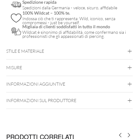
Spedizione rapida
Spedizioni dalla Germania - veloce, sicuro, affidabile
100% Wildcat – 100% te.
Indossa ciò che ti rappresenta: Wild, iconico, senza
compromessi - just be yourself.
Migliaia di clienti soddisfatti in tutto il mondo
Wildcat è sinonimo di affidabilità, come confermano sia i
professionisti che gli appassionati di piercing.
STILE E MATERIALE
Conch
Daith
Helix
Rook
Septum
Tragus
Smiley
Sopracciglio
Nipple
MISURE
Intimità femminili
Intimità maschili
Steel Basicline
INFORMAZIONI AGGIUNTIVE
Acciaio Chirurgico 316L
Argento
Nero
Oro
Oro rosa
INFORMAZIONI SUL PRODUTTORE
Labbro
Naso
Ombelico
Orecchio
PRODOTTI CORRELATI