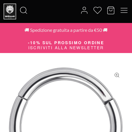
🚚 Spedizione gratuita a partire da €50 🚚
Cerca:
-10% SUL PROSSIMO ORDINE
ISCRIVITI ALLA NEWSLETTER