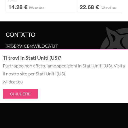
14.28
€
22.68
€
IVA inclusa
IVA inclusa
CONTATTO
SERVICE@WILDCAT.IT
@WILDCAT.ITALIA
Ti trovi in Stati Uniti (US)?
@WILDCAT.IT
FB.COM/WILDCATOFFICIAL
Purtroppo non effettuiamo spedizioni in Stati Uniti (US). Visita
PINTEREST.COM/WILDCATITALIA
il nostro sito per Stati Uniti (US).
wildcat.eu
RECEDI DALL'ORDINE
CHIUDERE
PAGA CON
NOVITÀ
SCONTI