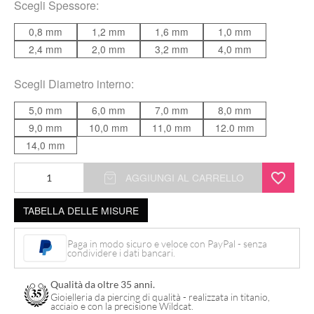
Scegli
Spessore
:
0,8 mm
1,2 mm
1,6 mm
1,0 mm
2,4 mm
2,0 mm
3,2 mm
4,0 mm
Scegli
Diametro interno
:
5,0 mm
6,0 mm
7,0 mm
8,0 mm
9,0 mm
10,0 mm
11,0 mm
12.0 mm
14,0 mm
Hinged
AGGIUNGI AL CARRELLO
Segmentring
TABELLA DELLE MISURE
quantità
Paga in modo sicuro e veloce con PayPal - senza
condividere i dati bancari.
Qualità da oltre 35 anni.
Gioielleria da piercing di qualità - realizzata in titanio,
acciaio e con la precisione Wildcat.