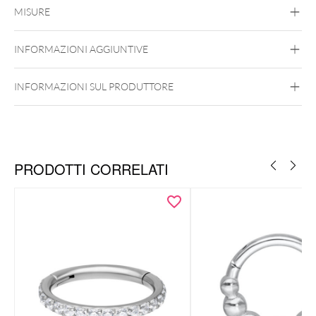
MISURE
Titan Blackline
Titan Highline
Titan
INFORMAZIONI AGGIUNTIVE
Roseline
Titan Zirconline
Titanio di Grado 23
INFORMAZIONI SUL PRODUTTORE
Argento
Oro
Oro rosa
Naso
Orecchio
PRODOTTI CORRELATI