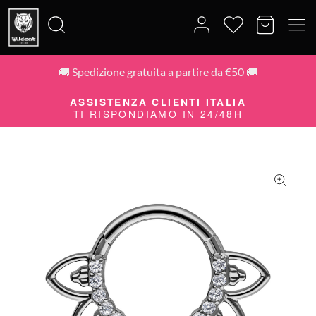
🚚 Spedizione gratuita a partire da €50 🚚
Cerca:
ASSISTENZA CLIENTI ITALIA
TI RISPONDIAMO IN 24/48H