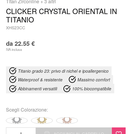
Titan Zirconline
+ 3 altri
CLICKER CRYSTAL ORIENTAL IN
TITANIO
XHS23CC
da
22.55
€
IVA inclusa
Titanio grado 23: privo di nichel e ipoallergenico
Waterproof & resistente
Massimo comfort
Abbinamenti versatili
100% biocompatibile
Scegli
Colorazione
:
Clicker
AGGIUNGI AL CARRELLO