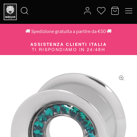
🚚 Spedizione gratuita a partire da €50 🚚
Cerca:
ASSISTENZA CLIENTI ITALIA
TI RISPONDIAMO IN 24/48H