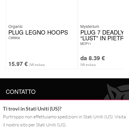
Organic
Mysterium
PLUG LEGNO HOOPS
PLUG 7 DEADLY 
“LUST” IN PIETRA
CWW08
MOP11
da
8.39
€
15.97
€
IVA inclusa
IVA inclusa
CONTATTO
SERVICE@WILDCAT.IT
Ti trovi in Stati Uniti (US)?
@WILDCAT.ITALIA
@WILDCAT.IT
Purtroppo non effettuiamo spedizioni in Stati Uniti (US). Visita
FB.COM/WILDCATOFFICIAL
il nostro sito per Stati Uniti (US).
PINTEREST.COM/WILDCATITALIA