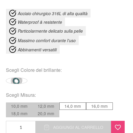
Acciaio chirurgico 316L di alta qualità
Waterproof & resistente
Particolarmente delicato sulla pelle
Massimo comfort durante l'uso
Abbinamenti versatili
Scegli
Colore del brillante
:
Scegli
Misura
:
10,0 mm
12,0 mm
14,0 mm
16,0 mm
18,0 mm
20,0 mm
Tunnel
AGGIUNGI AL CARRELLO
pietre