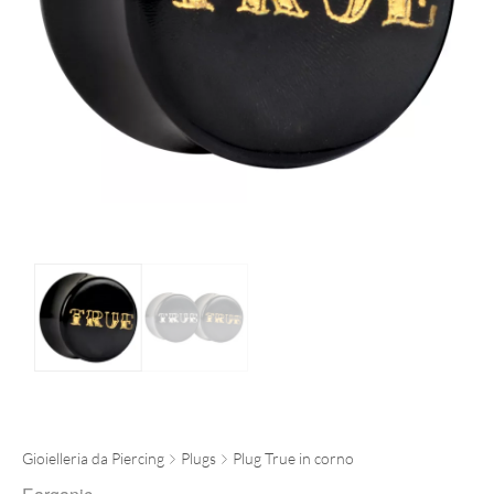
Gioielleria da Piercing
Plugs
Plug True in corno