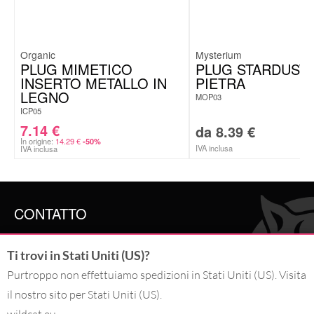
Organic
Mysterium
PLUG MIMETICO
PLUG STARDUST 
INSERTO METALLO IN
PIETRA
LEGNO
MOP03
ICP05
7.14
€
da
8.39
€
In origine:
14.29
€
-50%
IVA inclusa
IVA inclusa
CONTATTO
SERVICE@WILDCAT.IT
Ti trovi in Stati Uniti (US)?
@WILDCAT.ITALIA
@WILDCAT.IT
Purtroppo non effettuiamo spedizioni in Stati Uniti (US). Visita
FB.COM/WILDCATOFFICIAL
il nostro sito per Stati Uniti (US).
PINTEREST.COM/WILDCATITALIA