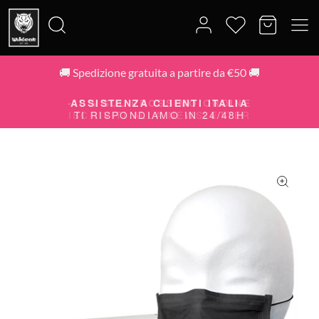
🚚 Spedizione gratuita a partire da €50 🚚
Cerca:
-10% SUL PROSSIMO ORDINE
ISCRIVITI ALLA NEWSLETTER