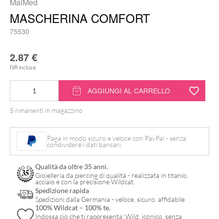
MaiMed
MASCHERINA COMFORT
75530
2.87
€
IVA inclusa
Mascherina
AGGIUNGI AL CARRELLO
Comfort
5 rimanenti in magazzino
quantità
Paga in modo sicuro e veloce con PayPal - senza
condividere i dati bancari.
Qualità da oltre 35 anni.
Gioielleria da piercing di qualità - realizzata in titanio,
acciaio e con la precisione Wildcat.
Spedizione rapida
Spedizioni dalla Germania - veloce, sicuro, affidabile
100% Wildcat – 100% te.
Indossa ciò che ti rappresenta: Wild, iconico, senza