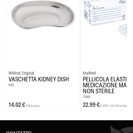
Wildcat Original
MaiMed
VASCHETTA KIDNEY DISH
PELLICOLA ELASTIC
MEDICAZIONE MAIM
NSE
NON STERILE
77603
14.02
€
22.99
€
IVA inclusa
(2.30 € / m)
IVA inclusa