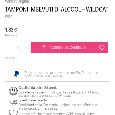
Wildcat Original
TAMPONI IMBEVUTI DI ALCOOL – WILDCAT
WIP01
1.82
€
IVA inclusa
Tamponi
AGGIUNGI AL CARRELLO
imbevuti
In stock
di
Alcool
Paga in modo sicuro e veloce con PayPal - senza
-
condividere i dati bancari.
Wildcat
Qualità da oltre 35 anni.
quantità
Gioielleria da piercing di qualità - realizzata in titanio,
acciaio e con la precisione Wildcat.
Spedizione rapida
Spedizioni dalla Germania - veloce, sicuro, affidabile
100% Wildcat – 100% te.
Indossa ciò che ti rappresenta: Wild, iconico, senza