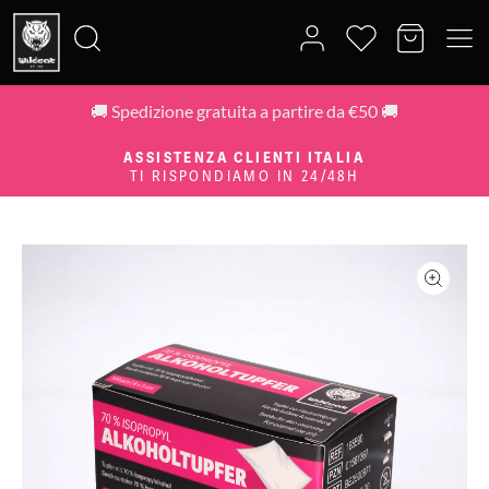
🚚 Spedizione gratuita a partire da €50 🚚
Cerca:
ASSISTENZA CLIENTI ITALIA
TI RISPONDIAMO IN 24/48H