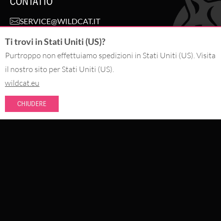
CONTATTO
SERVICE@WILDCAT.IT
@WILDCAT.ITALIA
Ti trovi in Stati Uniti (US)?
@WILDCAT.IT
FB.COM/WILDCATOFFICIAL
Purtroppo non effettuiamo spedizioni in Stati Uniti (US). Visita
PINTEREST.COM/WILDCATITALIA
il nostro sito per Stati Uniti (US).
wildcat.eu
RECEDI DALL'ORDINE
CHIUDERE
PAGA CON
NOVITÀ
SCONTI
SPEDIAMO CON
I PIÙ VENDUTI
GIOIELLERIA DA PIERCING