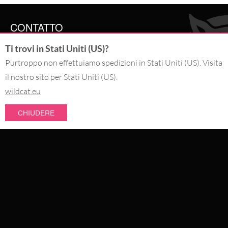
CONTATTO
Ti trovi in Stati Uniti (US)?
SERVICE@WILDCAT.IT
@WILDCAT.ITALIA
Purtroppo non effettuiamo spedizioni in Stati Uniti (US). Visita
@WILDCAT.IT
il nostro sito per Stati Uniti (US).
FB.COM/WILDCATOFFICIAL
PINTEREST.COM/WILDCATITALIA
wildcat.eu
CHIUDERE
RECEDI DALL'ORDINE
NOVITÀ
PAGA CON
SCONTI
I PIÙ VENDUTI
SPEDIAMO CON
GIOIELLERIA DA PIERCING