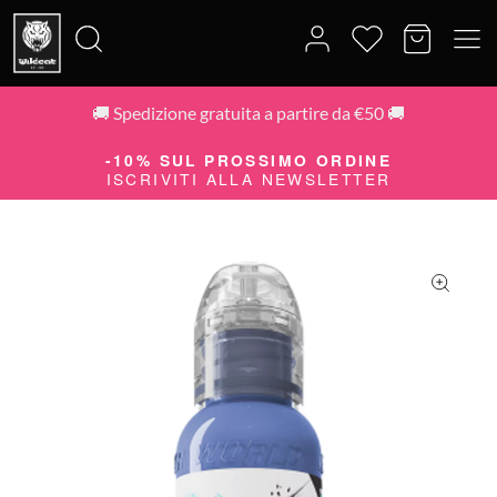
🚚 Spedizione gratuita a partire da €50 🚚
Cerca:
-10% SUL PROSSIMO ORDINE
ISCRIVITI ALLA NEWSLETTER