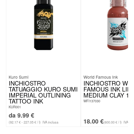
Kuro Sumi
World Famous Ink
INCHIOSTRO
INCHIOSTRO WO
TATUAGGIO KURO SUMI
FAMOUS INK LIM
IMPERIAL OUTLINING
MEDIUM CLAY 1
TATTOO INK
WFI137030
KUR001
da
9.99
€
18.00
€
(92.17 € - 227.05 € / l)
IVA inclusa
(600.00 € / l)
IVA inc