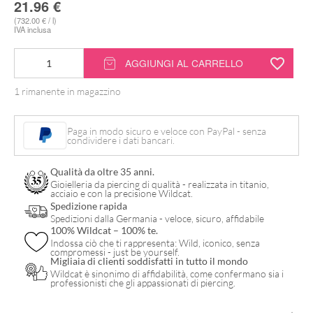
21.96
€
(732.00 € / l)
IVA inclusa
inchiostro
AGGIUNGI AL CARRELLO
tattoo
1 rimanente in magazzino
Limitless
Light
Paga in modo sicuro e veloce con PayPal - senza
Violet
condividere i dati bancari.
1
Qualità da oltre 35 anni.
v2
Gioielleria da piercing di qualità - realizzata in titanio,
acciaio e con la precisione Wildcat.
-
Spedizione rapida
World
Spedizioni dalla Germania - veloce, sicuro, affidabile
100% Wildcat – 100% te.
Famous
Indossa ciò che ti rappresenta: Wild, iconico, senza
compromessi - just be yourself.
Ink
Migliaia di clienti soddisfatti in tutto il mondo
quantità
Wildcat è sinonimo di affidabilità, come confermano sia i
professionisti che gli appassionati di piercing.