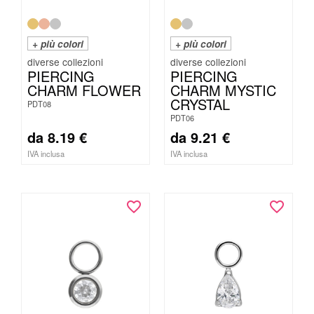
+ più colori
+ più colori
PIERCING
PIERCING
CHARM FLOWER
CHARM MYSTIC
CRYSTAL
PDT08
PDT06
da
8.19
€
da
9.21
€
IVA inclusa
IVA inclusa