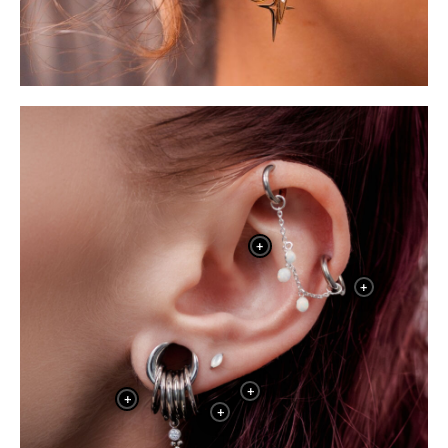
+
+
+
+
+