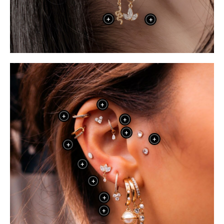
+
+
+
+
+
+
+
+
+
+
+
+