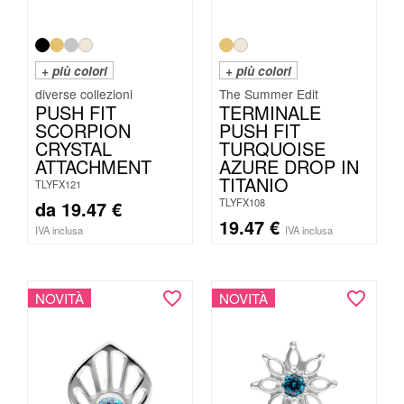
+ più colori
+ più colori
The Summer Edit
PUSH FIT
TERMINALE
SCORPION
PUSH FIT
CRYSTAL
TURQUOISE
ATTACHMENT
AZURE DROP IN
TITANIO
TLYFX121
TLYFX108
da
19.47
€
19.47
€
IVA inclusa
IVA inclusa
NOVITÀ
NOVITÀ