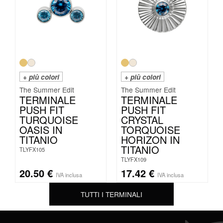
+ più colori
+ più colori
The Summer Edit
The Summer Edit
TERMINALE
TERMINALE
PUSH FIT
PUSH FIT
TURQUOISE
CRYSTAL
OASIS IN
TORQUOISE
TITANIO
HORIZON IN
TITANIO
TLYFX105
TLYFX109
20.50
€
17.42
€
IVA inclusa
IVA inclusa
TUTTI I TERMINALI