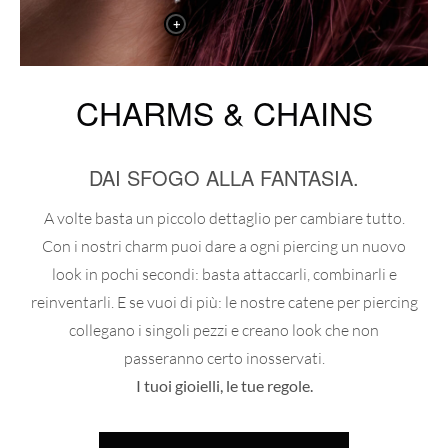
+
CHARMS & CHAINS
DAI SFOGO ALLA FANTASIA.
A volte basta un piccolo dettaglio per cambiare tutto.
Con i nostri charm puoi dare a ogni piercing un nuovo
look in pochi secondi: basta attaccarli, combinarli e
reinventarli. E se vuoi di più: le nostre catene per piercing
collegano i singoli pezzi e creano look che non
passeranno certo inosservati.
I tuoi gioielli, le tue regole.