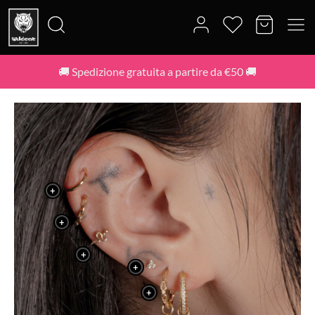
🚚 Spedizione gratuita a partire da €50 🚚
+
+
+
+
+