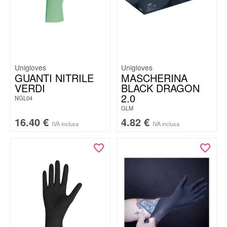
Unigloves
Unigloves
GUANTI NITRILE
MASCHERINA
VERDI
BLACK DRAGON
2.0
NGL04
GLM
16.40
€
4.82
€
IVA inclusa
IVA inclusa