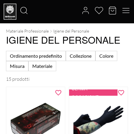
Materiale Professionale
Igiene del Personale
Cerca:
IGIENE DEL PERSONALE
Ordinamento predefinito
Collezione
Colore
Misura
Materiale
15 prodotti
ULTIMA
OCCASIONE