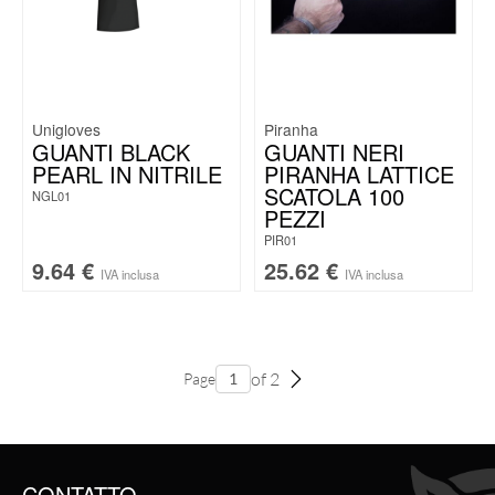
Unigloves
Piranha
GUANTI BLACK
GUANTI NERI
PEARL IN NITRILE
PIRANHA LATTICE
SCATOLA 100
NGL01
PEZZI
PIR01
9.64
€
25.62
€
IVA inclusa
IVA inclusa
of 2
Page
CONTATTO