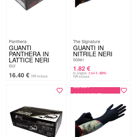
Panthera
The Signature
GUANTI
GUANTI IN
PANTHERA IN
NITRILE NERI
LATTICE NERI
SGN01
GLV
1.82
€
16.40
€
In origine:
3.64
€
-50%
IVA inclusa
IVA inclusa
ULTIMA
OCCASIONE