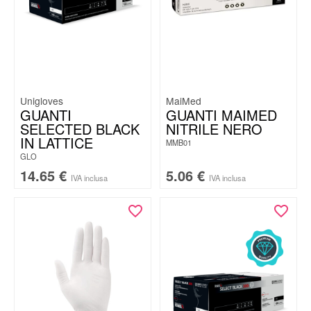
Unigloves
MaiMed
GUANTI
GUANTI MAIMED
SELECTED BLACK
NITRILE NERO
IN LATTICE
MMB01
GLO
14.65
€
5.06
€
IVA inclusa
IVA inclusa