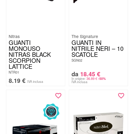
Nitras
The Signature
GUANTI
GUANTI IN
MONOUSO
NITRILE NERI – 10
NITRAS BLACK
SCATOLE
SCORPION
SGN02
LATTICE
da
18.45
€
NTR01
8.19
€
In origine:
36.89
€
-50%
IVA inclusa
IVA inclusa