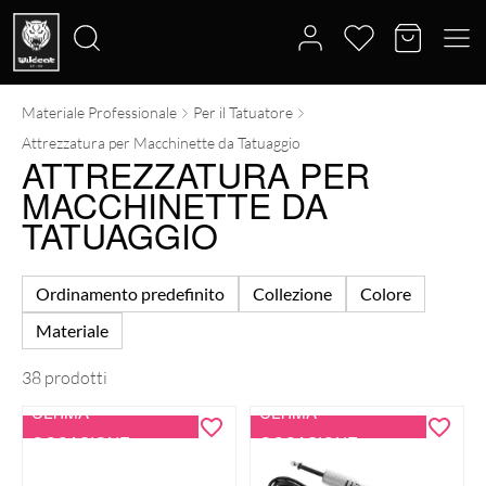
Materiale Professionale
Per il Tatuatore
Cerca:
Attrezzatura per Macchinette da Tatuaggio
ATTREZZATURA PER
MACCHINETTE DA
TATUAGGIO
Ordinamento predefinito
Collezione
Colore
Materiale
38 prodotti
ULTIMA
ULTIMA
OCCASIONE
OCCASIONE