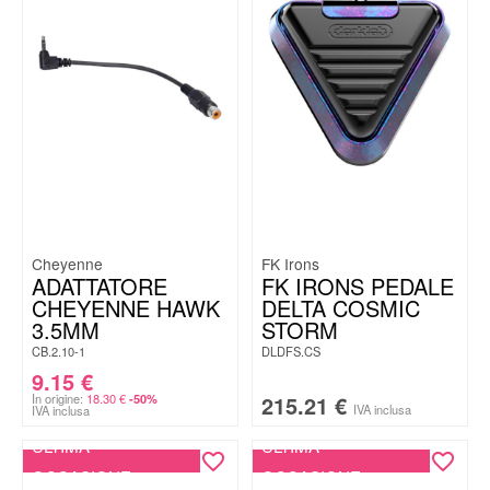
Cheyenne
FK Irons
ADATTATORE
FK IRONS PEDALE
CHEYENNE HAWK
DELTA COSMIC
3.5MM
STORM
CB.2.10-1
DLDFS.CS
9.15
€
In origine:
18.30
€
215.21
€
-50%
IVA inclusa
IVA inclusa
ULTIMA
ULTIMA
OCCASIONE
OCCASIONE