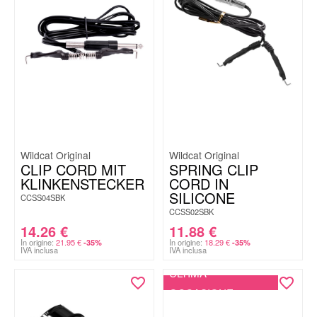
Wildcat Original
Wildcat Original
CLIP CORD MIT
SPRING CLIP
KLINKENSTECKER
CORD IN
SILICONE
CCSS04SBK
CCSS02SBK
14.26
€
11.88
€
In origine:
21.95
€
In origine:
18.29
€
-35%
-35%
IVA inclusa
IVA inclusa
ULTIMA
OCCASIONE