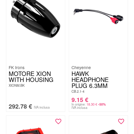
FK Irons
Cheyenne
MOTORE XION
HAWK
WITH HOUSING
HEADPHONE
PLUG 6.3MM
XIONM.BK
CB.2.1-4
9.15
€
292.78
€
In origine:
18.30
€
-50%
IVA inclusa
IVA inclusa