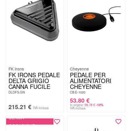
FK Irons
Cheyenne
FK IRONS PEDALE
PEDALE PER
DELTA GRIGIO
ALIMENTATORI
CANNA FUCILE
CHEYENNE
DLDFS.GN
CB.E-1020
53.80
€
215.21
€
In origine:
59.78
€
-10%
IVA inclusa
IVA inclusa
ULTIMA
OCCASIONE