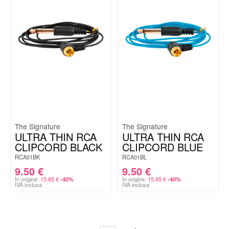
The Signature
The Signature
ULTRA THIN RCA
ULTRA THIN RCA
CLIPCORD BLACK
CLIPCORD BLUE
RCA01BK
RCA01BL
9.50
€
9.50
€
In origine:
15.85
€
In origine:
15.85
€
-40%
-40%
IVA inclusa
IVA inclusa