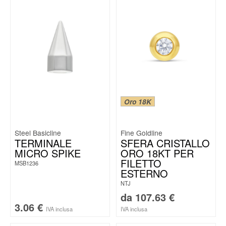
Oro 18K
Steel Basicline
Fine Goldline
TERMINALE
SFERA CRISTALLO
MICRO SPIKE
ORO 18KT PER
FILETTO
MSB1236
ESTERNO
NTJ
da
107.63
€
3.06
€
IVA inclusa
IVA inclusa