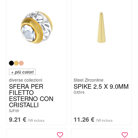
+ più colori
Steel Zirconline
SFERA PER
SPIKE 2.5 X 9.0MM
FILETTO
GXS16
ESTERNO CON
CRISTALLI
SJF05
9.21
€
11.26
€
IVA inclusa
IVA inclusa