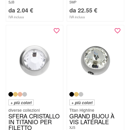
SJB
SWP
da
2.04
€
da
22.55
€
IVA inclusa
IVA inclusa
+ più colori
+ più colori
Titan Highline
SFERA CRISTALLO
GRAND BIJOU À
IN TITANIO PER
VIS LATÉRALE
FILETTO
XJS