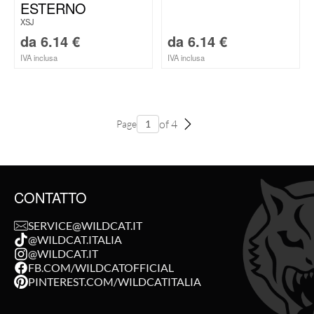
ESTERNO
XSJ
da
6.14
€
da
6.14
€
IVA inclusa
IVA inclusa
of 4
Page
CONTATTO
SERVICE@WILDCAT.IT
@WILDCAT.ITALIA
@WILDCAT.IT
FB.COM/WILDCATOFFICIAL
PINTEREST.COM/WILDCATITALIA