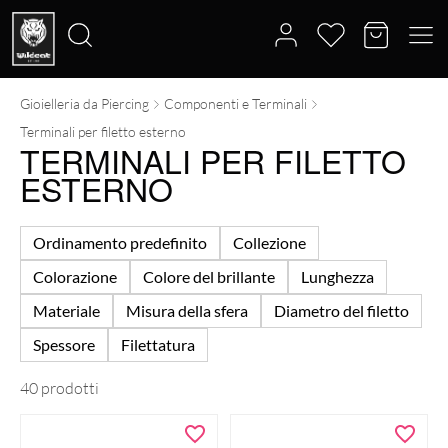
Gioielleria da Piercing
Componenti e Terminali
Cerca:
Terminali per filetto esterno
TERMINALI PER FILETTO
ESTERNO
Ordinamento predefinito
Collezione
Colorazione
Colore del brillante
Lunghezza
Materiale
Misura della sfera
Diametro del filetto
Spessore
Filettatura
40 prodotti