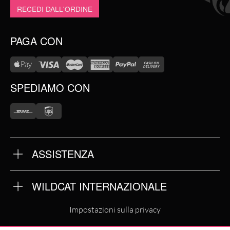
RECEDI DALL'ORDINE
PAGA CON
SPEDIAMO CON
ASSISTENZA
DOMANDE FREQUENTI
TERMINI E CONDIZIONI
PRIVACY POLICY
WILDCAT INTERNAZIONALE
PARTNERS CERTIFICATI
WILDCAT INTERNATIONAL
Impostazioni sulla privacy
WILDCAT DEUTSCHLAND