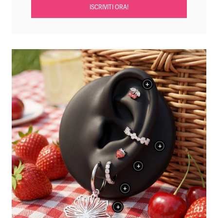
ISCRIVITI ORA!
+
+
+
+
+