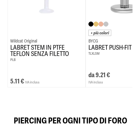
+ più colori
Wildcat Original
BYCG
LABRET STEM IN PTFE
LABRET PUSH-FIT TI
TEFLON SENZA FILETTO
TLXLSM
PLB
da
9.21
€
5.11
€
IVA inclusa
IVA inclusa
PIERCING PER OGNI TIPO DI FORO