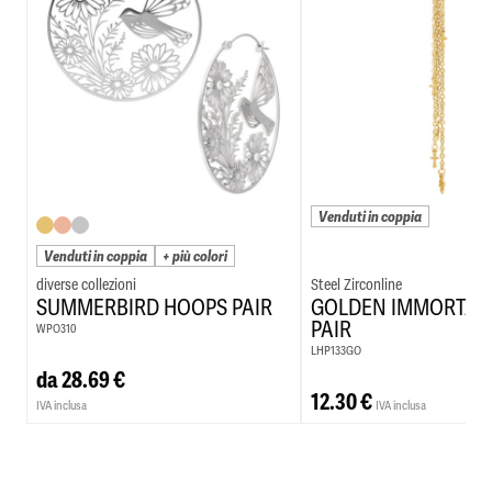
Venduti in coppia
Venduti in coppia
+ più colori
Steel Zirconline
SUMMERBIRD HOOPS PAIR
GOLDEN IMMORTAL
PAIR
WPO310
LHP133GO
da
28.69
€
12.30
€
IVA inclusa
IVA inclusa