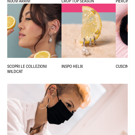
NUOVI ARRIVI
CROP TOP SEASON
PIERCING 
SCOPRI LE COLLEZIONI
INSPO HELIX
CUSCINO P
WILDCAT